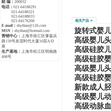
邮 编：
200032
电话：
021-64188291
021-64188321
021-64188033
021-64176268
相关产品：
E-mail：
shyilian@126.com
旋转式婴儿
MSN：
shyilian@hotmail.com
营销中心：
上海市徐汇区肇嘉浜
高级婴儿头
路159号友谊时代大厦16层A/D
座
高级硅胶儿
生产基地：
上海市松江区明南路
498号
高级硅胶婴
高级婴儿头
高级硅胶婴
新款成人胫
高级婴儿动脉
高级动脉血气