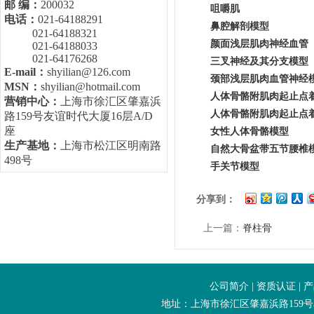
邮 编：
200032
咀嚼肌
电话：
021-64188291
鼻腔解剖模型
021-64188321
颜面浅层肌肉神经血管
021-64188033
021-64176268
三叉神经及其分支模型
E-mail：
shyilian@126.com
颈部浅层肌肉血管神经
MSN：
shyilian@hotmail.com
人体骨骼附肌肉起止点
营销中心：
上海市徐汇区肇嘉浜
人体骨骼附肌肉起止点
路159号友谊时代大厦16层A/D
座
女性人体骨骼模型
生产基地：
上海市松江区明南路
自然大骨盆带五节腰椎
498号
手关节模型
分享到：
上一篇：
脊柱骨
公司简介
|
资质认证
|
产
地址：上海市徐汇区肇嘉浜路159号友